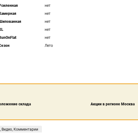
Усиленная
нет
Камерная
нет
Шипованная
нет
XL
нет
RunOnFlat
нет
Сезон
Лето
оложение склада
Акции в регионе Москва
, Видео, Комментарии