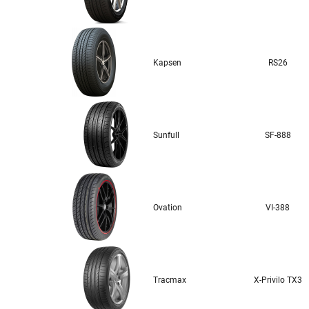
Kapsen
RS26
Sunfull
SF-888
Ovation
VI-388
Tracmax
X-Privilo TX3