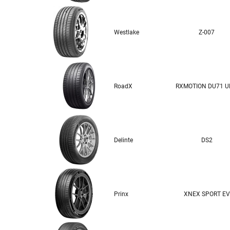
Westlake
Z-007
RoadX
RXMOTION DU71 
Delinte
DS2
Prinx
XNEX SPORT EV