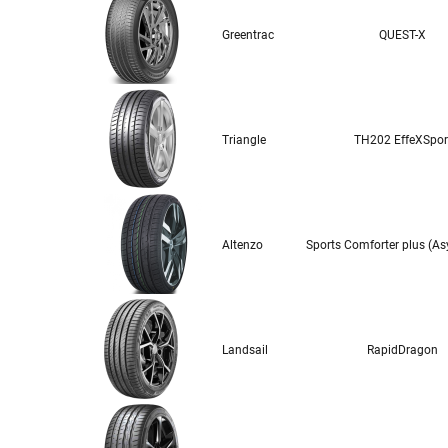
Greentrac
QUEST-X
Triangle
TH202 EffeXSpor
Altenzo
Sports Comforter plus (As
Landsail
RapidDragon