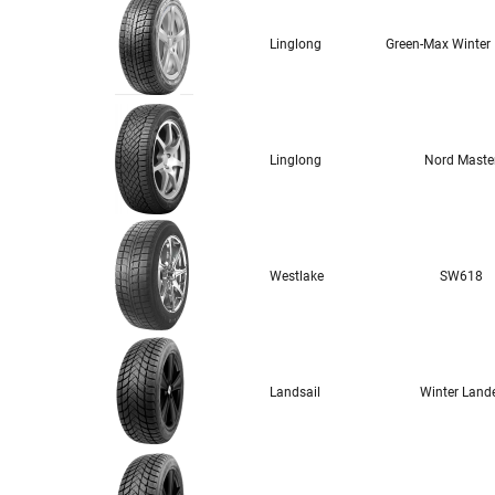
Linglong
Green-Max Winter I
Linglong
Nord Maste
Westlake
SW618
Landsail
Winter Land