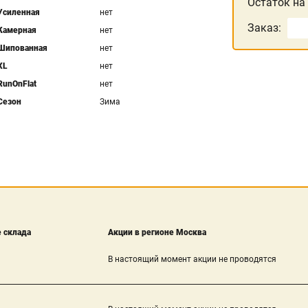
Остаток на
Усиленная
нет
Заказ:
Камерная
нет
Шипованная
нет
XL
нет
RunOnFlat
нет
Сезон
Зима
 склада
Акции в регионе Москва
В настоящий момент акции не проводятся