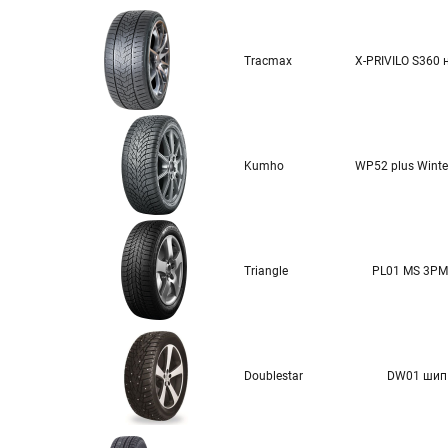
Tracmax
X-PRIVILO S360
Kumho
WP52 plus Winte
Triangle
PL01 MS 3P
Doublestar
DW01 шип