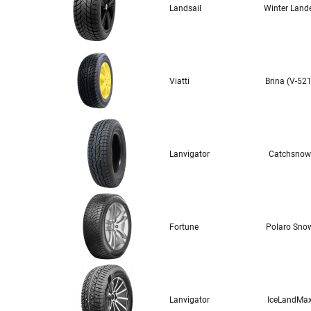
Landsail
Winter Land
Viatti
Brina (V-521
Lanvigator
Catchsnow
Fortune
Polaro Sno
Lanvigator
IceLandMa