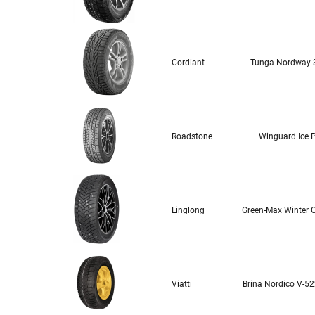
Cordiant
Tunga Nordway 
Roadstone
Winguard Ice 
Linglong
Green-Max Winter 
Viatti
Brina Nordico V-5