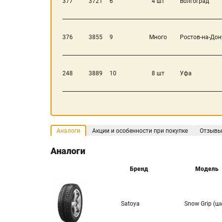
377
3721
6
4 шт
Волгоград
376
3855
9
Много
Ростов-на-Дон
248
3889
10
8 шт
Уфа
Аналоги
Акции и особенности при покупке
Отзывы
Аналоги
Бренд
Модель
Satoya
Snow Grip (ш