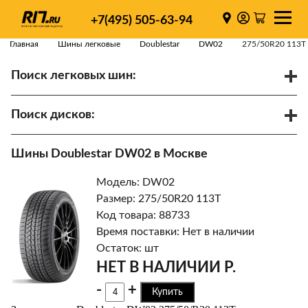
+7(495) 505-63-94
Главная
Шины легковые
Doublestar
DW02
275/50R20 113T
Поиск легковых шин:
/
R
Спарки
Поиск дисков:
Диаметр
Ширина
PCD
Шины Doublestar DW02 в Москве
ET
Ступица
Модель: DW02
Найти
Размер: 275/50R20 113T
Код товара: 88733
Время поставки: Нет в наличии
Остаток: шт
НЕТ В НАЛИЧИИ Р.
-
+
Купить