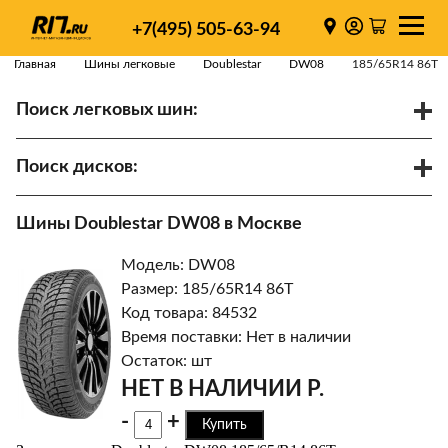
+7(495) 505-63-94
Главная
Шины легковые
Doublestar
DW08
185/65R14 86T
Поиск легковых шин:
/
R
Спарки
Поиск дисков:
Диаметр
Ширина
PCD
Шины Doublestar DW08 в Москве
ET
Ступица
Модель: DW08
Найти
Размер: 185/65R14 86T
Код товара: 84532
Время поставки: Нет в наличии
Остаток: шт
НЕТ В НАЛИЧИИ Р.
-
+
Купить