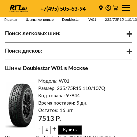
+7(495) 505-63-94
Главная
Шины легковые
Doublestar
W01
235/75R15 110/1
Поиск легковых шин:
/
R
Спарки
Поиск дисков:
Диаметр
Ширина
PCD
Шины Doublestar W01 в Москве
ET
Ступица
Модель: W01
Найти
Размер: 235/75R15 110/107Q
Код товара: 97944
Время поставки: 5 дн.
Остаток: 16 шт
7513 Р.
-
+
Купить