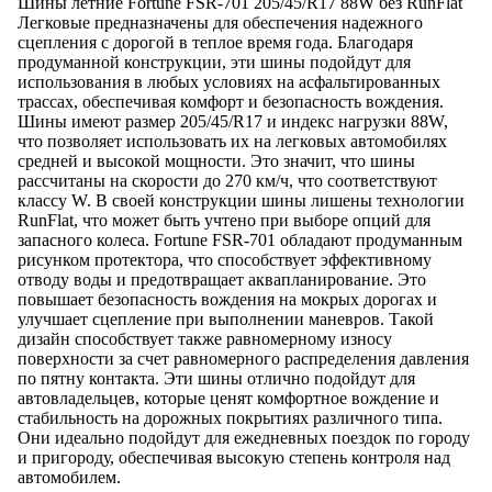
Шины летние Fortune FSR-701 205/45/R17 88W без RunFlat
Легковые предназначены для обеспечения надежного
сцепления с дорогой в теплое время года. Благодаря
продуманной конструкции, эти шины подойдут для
использования в любых условиях на асфальтированных
трассах, обеспечивая комфорт и безопасность вождения.
Шины имеют размер 205/45/R17 и индекс нагрузки 88W,
что позволяет использовать их на легковых автомобилях
средней и высокой мощности. Это значит, что шины
рассчитаны на скорости до 270 км/ч, что соответствуют
классу W. В своей конструкции шины лишены технологии
RunFlat, что может быть учтено при выборе опций для
запасного колеса. Fortune FSR-701 обладают продуманным
рисунком протектора, что способствует эффективному
отводу воды и предотвращает аквапланирование. Это
повышает безопасность вождения на мокрых дорогах и
улучшает сцепление при выполнении маневров. Такой
дизайн способствует также равномерному износу
поверхности за счет равномерного распределения давления
по пятну контакта. Эти шины отлично подойдут для
автовладельцев, которые ценят комфортное вождение и
стабильность на дорожных покрытиях различного типа.
Они идеально подойдут для ежедневных поездок по городу
и пригороду, обеспечивая высокую степень контроля над
автомобилем.