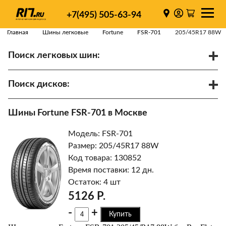
+7(495) 505-63-94
Главная
Шины легковые
Fortune
FSR-701
205/45R17 88W
Поиск легковых шин:
/
R
Спарки
Поиск дисков:
Диаметр
Ширина
PCD
Шины Fortune FSR-701 в Москве
ET
Ступица
Модель: FSR-701
Найти
Размер: 205/45R17 88W
Код товара: 130852
Время поставки: 12 дн.
Остаток: 4 шт
5126 Р.
-
+
Купить