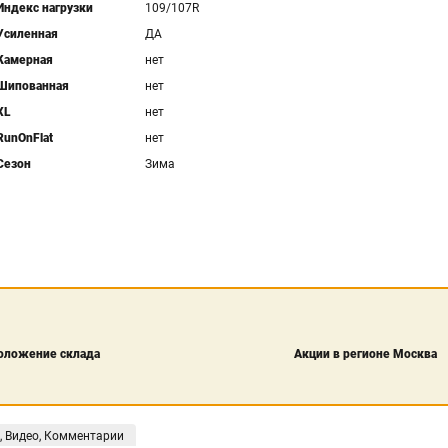
Индекс нагрузки
109/107R
Усиленная
ДА
Камерная
нет
Шипованная
нет
XL
нет
RunOnFlat
нет
Сезон
Зима
оложение склада
Акции в регионе Москва
, Видео, Комментарии