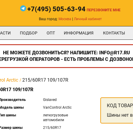
+7(495) 505-63-94
ПЕРЕЗВОНИТЕ МНЕ
Ваш город:
Москва
|
Личный кабинет
АСТИ
ПОДБОР
ОПТ
ИНФОРМАЦИЯ
КОНТАКТЫ
НЕ МОЖЕТЕ ДОЗВОНИТЬСЯ? НАПИШИТЕ: INFO@R17.RU
ПЕРЕГРУЗКОЙ ОПЕРАТОРОВ - ЕСТЬ ПРОБЛЕМЫ С ДОЗВОНО
ol Arctic
215/60R17 109/107R
0R17 109/107R
Производитель
Gislaved
КОД ТОВАР
Модель шины
VanControl Arctic
Шины нет в
Тип шины
легкогрузовые
автомобили
Размер шины
215/60R17