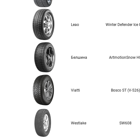
Leao
Winter Defender Ice 
Белшина
ArtmotionSnow H
Viatti
Bosco ST (V-526)
Westlake
SW608