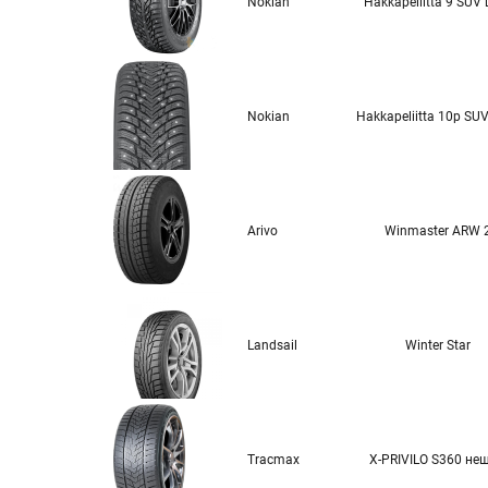
Nokian
Hakkapeliitta 9 SUV
Nokian
Hakkapeliitta 10p SU
Arivo
Winmaster ARW 
Landsail
Winter Star
Tracmax
X-PRIVILO S360 не