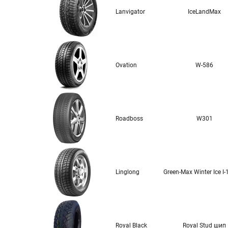
Lanvigator
IceLandMax
Ovation
W-586
Roadboss
W301
Linglong
Green-Max Winter Ice I
Royal Black
Royal Stud шип