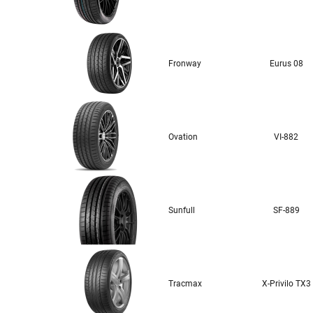
Fronway
Eurus 08
Ovation
VI-882
Sunfull
SF-889
Tracmax
X-Privilo TX3