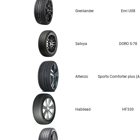
Grenlander
Enri U08
Satoya
DORO S-78
Altenzo
Sports Comforter plus (A
Habilead
HF330