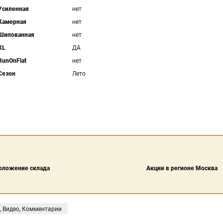
Усиленная
нет
Камерная
нет
Шипованная
нет
XL
ДА
RunOnFlat
нет
Сезон
Лето
оложение склада
Акции в регионе Москва
, Видео, Комментарии