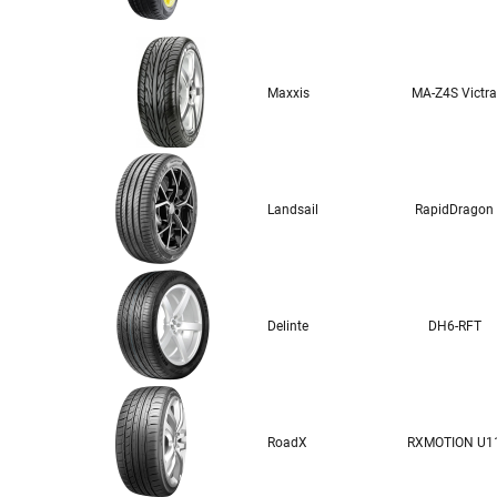
Maxxis
MA-Z4S Victra
Landsail
RapidDragon
Delinte
DH6-RFT
RoadX
RXMOTION U1