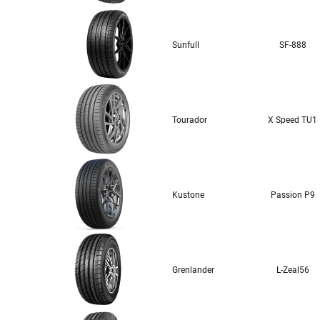
Sunfull
SF-888
Tourador
X Speed TU1
Kustone
Passion P9
Grenlander
L-Zeal56