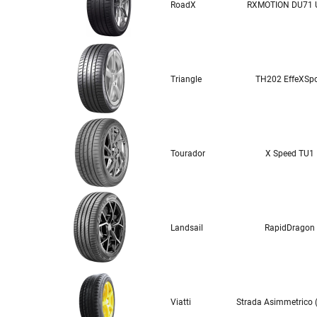
RoadX
RXMOTION DU71
Triangle
TH202 EffeXSpo
Tourador
X Speed TU1
Landsail
RapidDragon
Viatti
Strada Asimmetrico 