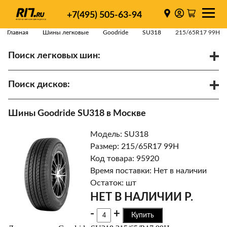
+7(495) 505-63-94
Главная
Шины легковые
Goodride
SU318
215/65R17 99H
Поиск легковых шин:
/
R
Спарки
Поиск дисков:
Диаметр
Ширина
PCD
Шины Goodride SU318 в Москве
ET
Ступица
Модель: SU318
Найти
Размер: 215/65R17 99H
Код товара: 95920
Время поставки: Нет в наличии
Остаток: шт
НЕТ В НАЛИЧИИ Р.
-
+
Купить