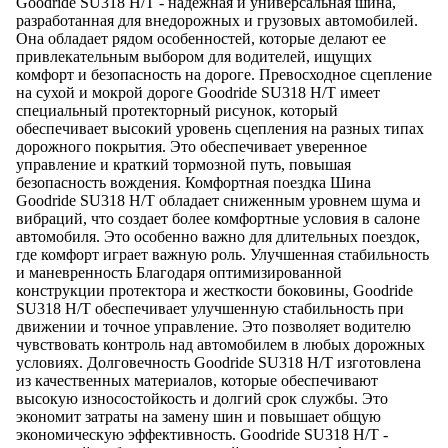
Goodride SU318 H/T - надежная и универсальная шина,
разработанная для внедорожных и грузовых автомобилей.
Она обладает рядом особенностей, которые делают ее
привлекательным выбором для водителей, ищущих
комфорт и безопасность на дороге. Превосходное сцепление
на сухой и мокрой дороге Goodride SU318 H/T имеет
специальный протекторный рисунок, который
обеспечивает высокий уровень сцепления на разных типах
дорожного покрытия. Это обеспечивает уверенное
управление и краткий тормозной путь, повышая
безопасность вождения. Комфортная поездка Шина
Goodride SU318 H/T обладает сниженным уровнем шума и
вибраций, что создает более комфортные условия в салоне
автомобиля. Это особенно важно для длительных поездок,
где комфорт играет важную роль. Улучшенная стабильность
и маневренность Благодаря оптимизированной
конструкции протектора и жесткости боковины, Goodride
SU318 H/T обеспечивает улучшенную стабильность при
движении и точное управление. Это позволяет водителю
чувствовать контроль над автомобилем в любых дорожных
условиях. Долговечность Goodride SU318 H/T изготовлена
из качественных материалов, которые обеспечивают
высокую износостойкость и долгий срок службы. Это
экономит затраты на замену шин и повышает общую
экономическую эффективность. Goodride SU318 H/T -