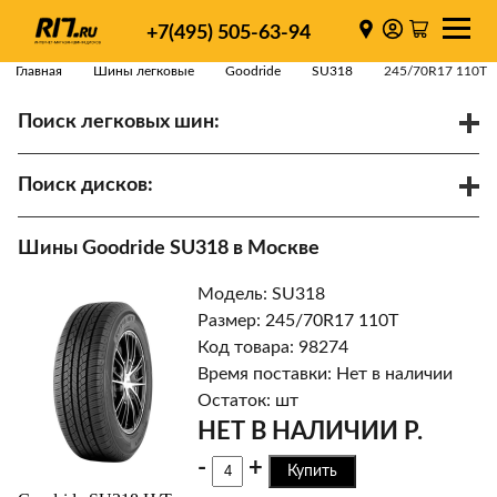
+7(495) 505-63-94
Главная
Шины легковые
Goodride
SU318
245/70R17 110T
Поиск легковых шин:
/
R
Спарки
Поиск дисков:
Диаметр
Ширина
PCD
Шины Goodride SU318 в Москве
ET
Ступица
Модель: SU318
Найти
Размер: 245/70R17 110T
Код товара: 98274
Время поставки: Нет в наличии
Остаток: шт
НЕТ В НАЛИЧИИ Р.
-
+
Купить