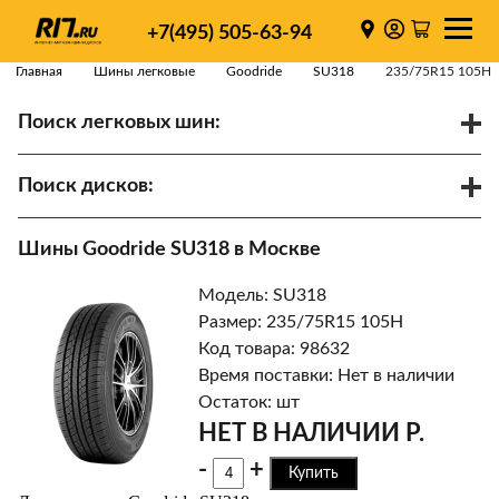
+7(495) 505-63-94
Главная
Шины легковые
Goodride
SU318
235/75R15 105H
Поиск легковых шин:
/
R
Спарки
Поиск дисков:
Диаметр
Ширина
PCD
Шины Goodride SU318 в Москве
ET
Ступица
Модель: SU318
Найти
Размер: 235/75R15 105H
Код товара: 98632
Время поставки: Нет в наличии
Остаток: шт
НЕТ В НАЛИЧИИ Р.
-
+
Купить