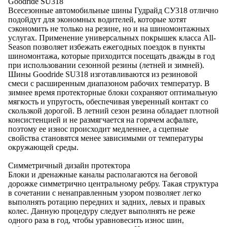
Goodride SU318
Всесезонные автомобильные шины Гудрайд СУ318 отлично
подойдут для экономных водителей, которые хотят
сэкономить не только на резине, но и на шиномонтажных
услугах. Применение универсальных покрышек класса All-
Season позволяет избежать ежегодных поездок в пункты
шиномонтажа, которые приходится посещать дважды в год
при использовании сезонной резины (летней и зимней).
Шины Goodride SU318 изготавливаются из резиновой
смеси с расширенным диапазоном рабочих температур. В
зимнее время протекторные блоки сохраняют оптимальную
мягкость и упругость, обеспечивая уверенный контакт со
скользкой дорогой. В летний сезон резина обладает плотной
консистенцией и не размягчается на горячем асфальте,
поэтому ее износ происходит медленнее, а сцепные
свойства становятся менее зависимыми от температуры
окружающей среды.
Симметричный дизайн протектора
Блоки и дренажные каналы располагаются на беговой
дорожке симметрично центральному ребру. Такая структура
в сочетании с ненаправленным узором позволяет легко
выполнять ротацию передних и задних, левых и правых
колес. Данную процедуру следует выполнять не реже
одного раза в год, чтобы уравновесить износ шин,