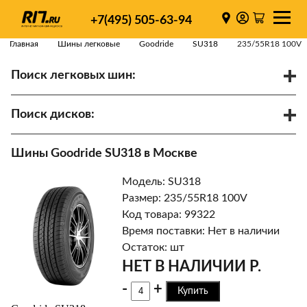
+7(495) 505-63-94
Главная
Шины легковые
Goodride
SU318
235/55R18 100V
Поиск легковых шин:
/
R
Спарки
Поиск дисков:
Диаметр
Ширина
PCD
Шины Goodride SU318 в Москве
ET
Ступица
Модель: SU318
Найти
Размер: 235/55R18 100V
Код товара: 99322
Время поставки: Нет в наличии
Остаток: шт
НЕТ В НАЛИЧИИ Р.
-
+
Купить