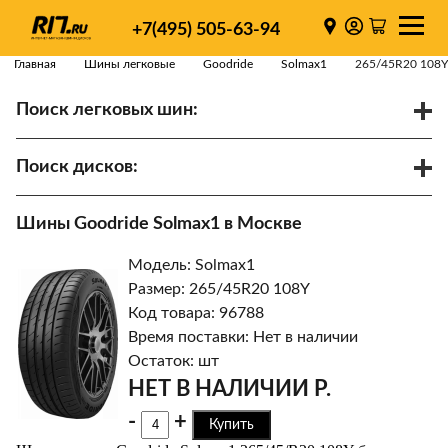
+7(495) 505-63-94
Главная
Шины легковые
Goodride
Solmax1
265/45R20 108Y
Поиск легковых шин:
/
R
Спарки
Поиск дисков:
Диаметр
Ширина
PCD
Шины Goodride Solmax1 в Москве
ET
Ступица
Модель: Solmax1
Найти
Размер: 265/45R20 108Y
Код товара: 96788
Время поставки: Нет в наличии
Остаток: шт
НЕТ В НАЛИЧИИ Р.
-
+
Купить