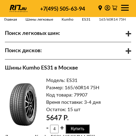
+7(495) 505-63-94
Главная
Шины легковые
Kumho
ES31
165/60R14 75H
Поиск легковых шин:
/
R
Спарки
Поиск дисков:
Диаметр
Ширина
PCD
Шины Kumho ES31 в Москве
ET
Ступица
Модель: ES31
Найти
Размер: 165/60R14 75H
Код товара: 79907
Время поставки: 3-4 дня
Остаток: 15 шт
5647 Р.
-
+
Купить