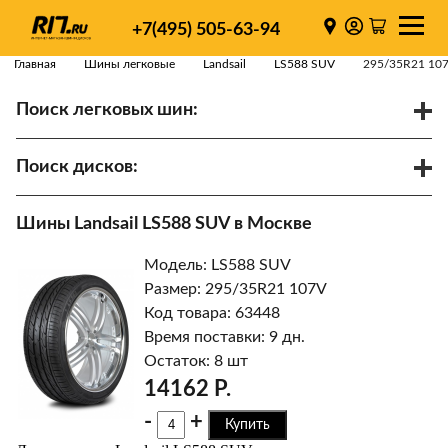
+7(495) 505-63-94
Главная
Шины легковые
Landsail
LS588 SUV
295/35R21 10
Поиск легковых шин:
/
R
Спарки
Поиск дисков:
Диаметр
Ширина
PCD
Шины Landsail LS588 SUV в Москве
ET
Ступица
Модель: LS588 SUV
Найти
Размер: 295/35R21 107V
Код товара: 63448
Время поставки: 9 дн.
Остаток: 8 шт
14162 Р.
-
+
Купить