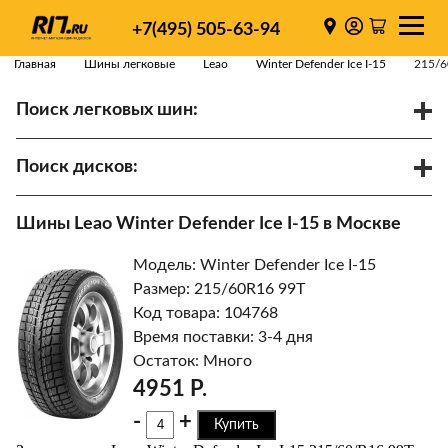
+7(495) 505-63-94
Главная
Шины легковые
Leao
Winter Defender Ice I-15
215/6
Поиск легковых шин:
/
R
Спарки
Поиск дисков:
Диаметр
Ширина
PCD
Шины Leao Winter Defender Ice I-15 в Москве
ET
Ступица
Модель: Winter Defender Ice I-15
Найти
Размер: 215/60R16 99T
Код товара: 104768
Время поставки: 3-4 дня
Остаток: Много
4951 Р.
-
+
Купить