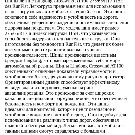
Шины летние Linglong Crosswind AT100 275/65/R17 115H
без RunFlat Легкогрузо предназначены для использования
на легкогрузовых автомобилях в теплый сезон. Эти шины
сочетают в себе надежность и устойчивость на дороге,
обеспечивая уверенное вождение и оптимальное сцепление
с дорожным покрытием. Эта модель шин имеет размер
275/65/R17 и индекс нагрузки 115H, что указывает на
способность выдерживать значительные нагрузки. Они
изготовлены без технологии RunFlat, что делает их более
доступными при сохранении высокого уровня
производительности. Шины производятся известным
брендом Linglong, который зарекомендовал себя в мире
автомобильной резины. Шины Linglong Crosswind AT100
обеспечивают отличные показатели управляемости и
устойчивости благодаря уникальному рисунку протектора.
Ориентированный дизайн способствует эффективному
выводу влаги из-под колес, уменьшая риск
аквапланирования. Это происходит за счет широких
каналов и специальной формулы резины, что обеспечивает
безопасность и комфорт при вождении. Эти шины
идеальны для водителей, которые ценят безопасное и
устойчивое вождение в летний период. Они подойдут для
использования на различных типах дорог, обеспечивая
плавный и бесшумный ход. Легкогрузовые автомобили с
такими шинами смогут справляться с большими