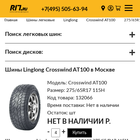
+7(495) 505-63-94
Главная
Шины легковые
Linglong
Crosswind AT100
275/65R
Поиск легковых шин:
/
R
Спарки
Поиск дисков:
Диаметр
Ширина
PCD
Шины Linglong Crosswind AT100 в Москве
ET
Ступица
Модель: Crosswind AT100
Найти
Размер: 275/65R17 115H
Код товара: 132066
Время поставки: Нет в наличии
Остаток: шт
НЕТ В НАЛИЧИИ Р.
-
+
Купить