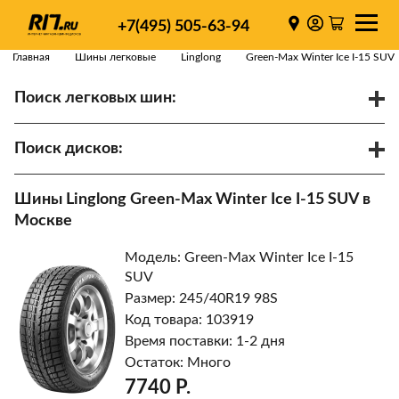
+7(495) 505-63-94
Главная
Шины легковые
Linglong
Green-Max Winter Ice I-15 SUV
Поиск легковых шин:
/
R
Спарки
Поиск дисков:
Диаметр
Ширина
PCD
Шины Linglong Green-Max Winter Ice I-15 SUV в
ET
Ступица
Москве
Найти
Модель: Green-Max Winter Ice I-15
SUV
Размер: 245/40R19 98S
Код товара: 103919
Время поставки: 1-2 дня
Остаток: Много
7740 Р.