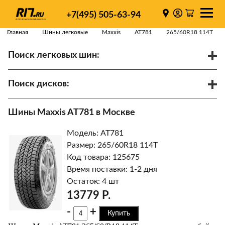
+7(495) 505-63-94
Главная
Шины легковые
Maxxis
AT781
265/60R18 114T
Поиск легковых шин:
/
R
Спарки
Поиск дисков:
Диаметр
Ширина
PCD
Шины Maxxis AT781 в Москве
ET
Ступица
Модель: AT781
Найти
Размер: 265/60R18 114T
Код товара: 125675
Время поставки: 1-2 дня
Остаток: 4 шт
13779 Р.
-
+
Купить