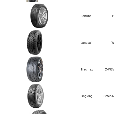
Fortune
P
Landsail
W
Tracmax
X-PRI
Linglong
Green-M