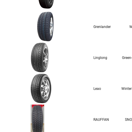
Grenlander
W
Linglong
Green
Leao
Winter
RAUFFAN
SNO