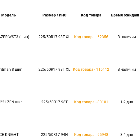
Модель
Размер / ИНС
Код товара
Время ожидан
AZER WST3 (шип)
225/50R17 98T XL
Код товара - 62356
В наличии
rdman 8 шип
225/50R17 98T XL
Код товара - 115112
В наличии
22 I ZEN шип
225/50R17 98T
Код товара - 30101
1-2 дня
ICE KNIGHT
225/50R17 94H
Код товара - 95948
3-4 дня