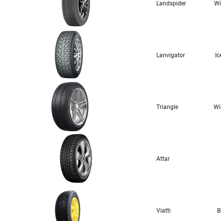
Landspider
Wi
Lanvigator
Ic
Triangle
Wi
Attar
Viatti
B