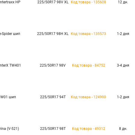
ntertraxx HP
225/50R17 98V XL
Код товара - 135608
12 дн.
e-Spider шип
225/50R17 98H XL
Код товара - 135573
1-2 дня
nterX TW401
225/50R17 98V
Код товара - 84752
3-4 дня
W01 шип
225/50R17 94T
Код товара - 124990
1-2 дня
rina (V-521)
225/50R17 98T
Код товара - 49312
8 дн.