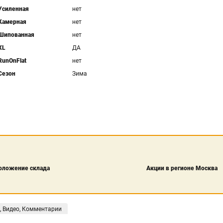
Усиленная
нет
Камерная
нет
Шипованная
нет
XL
ДА
RunOnFlat
нет
Сезон
Зима
оложение склада
Акции в регионе Москва
, Видео, Комментарии