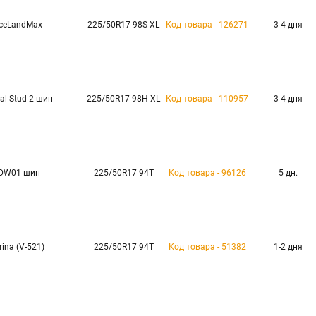
IceLandMax
225/50R17 98S XL
Код товара - 126271
3-4 дня
al Stud 2 шип
225/50R17 98H XL
Код товара - 110957
3-4 дня
DW01 шип
225/50R17 94T
Код товара - 96126
5 дн.
rina (V-521)
225/50R17 94T
Код товара - 51382
1-2 дня