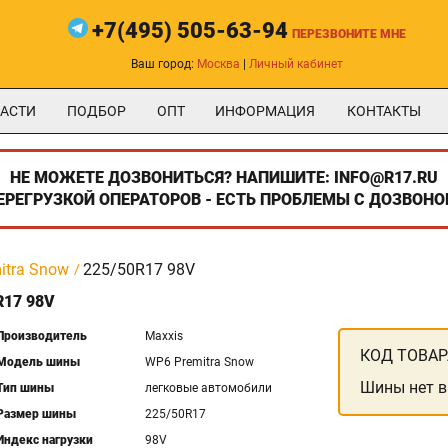
+7(495) 505-63-94
ПЕРЕЗВОНИТЕ МНЕ
Ваш город:
Москва
|
Личный кабинет
АСТИ
ПОДБОР
ОПТ
ИНФОРМАЦИЯ
КОНТАКТЫ
НЕ МОЖЕТЕ ДОЗВОНИТЬСЯ? НАПИШИТЕ: INFO@R17.RU
ПЕРЕГРУЗКОЙ ОПЕРАТОРОВ - ЕСТЬ ПРОБЛЕМЫ С ДОЗВОНО
itra Snow
225/50R17 98V
17 98V
Производитель
Maxxis
КОД ТОВАР
Модель шины
WP6 Premitra Snow
Шины нет в
Тип шины
легковые автомобили
Размер шины
225/50R17
Индекс нагрузки
98V