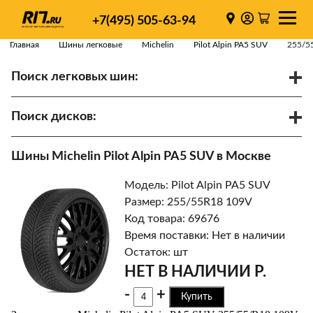
+7(495) 505-63-94
Главная
Шины легковые
Michelin
Pilot Alpin PA5 SUV
255/5
Поиск легковых шин:
/
R
Спарки
Поиск дисков:
Диаметр
Ширина
PCD
Шины Michelin Pilot Alpin PA5 SUV в Москве
ET
Ступица
Модель: Pilot Alpin PA5 SUV
Найти
Размер: 255/55R18 109V
Код товара: 69676
Время поставки: Нет в наличии
Остаток: шт
НЕТ В НАЛИЧИИ Р.
-
+
Купить