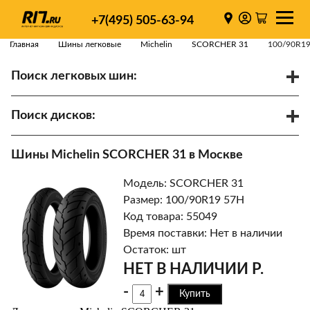
+7(495) 505-63-94
Главная
Шины легковые
Michelin
SCORCHER 31
100/90R19
Поиск легковых шин:
/
R
Спарки
Поиск дисков:
Диаметр
Ширина
PCD
Шины Michelin SCORCHER 31 в Москве
ET
Ступица
Модель: SCORCHER 31
Найти
Размер: 100/90R19 57H
Код товара: 55049
Время поставки: Нет в наличии
Остаток: шт
НЕТ В НАЛИЧИИ Р.
-
+
Купить