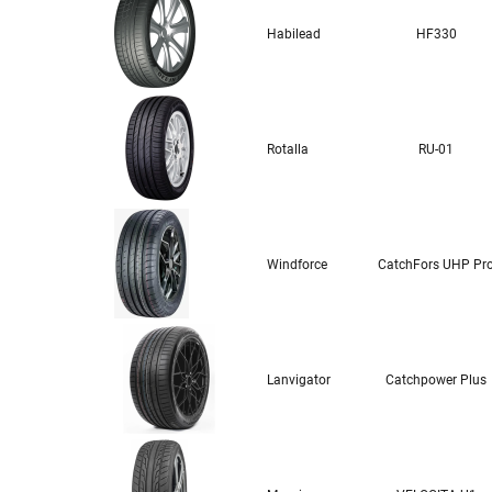
Habilead
HF330
Rotalla
RU-01
Windforce
CatchFors UHP Pr
Lanvigator
Catchpower Plus