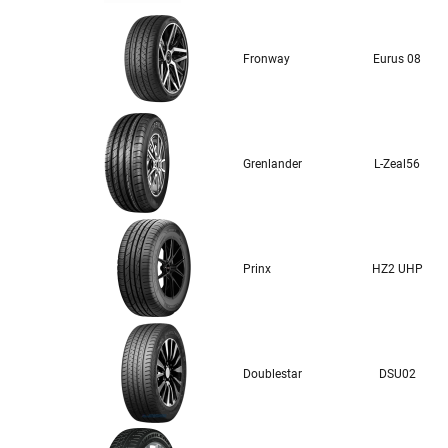
Fronway
Eurus 08
Grenlander
L-Zeal56
Prinx
HZ2 UHP
Doublestar
DSU02