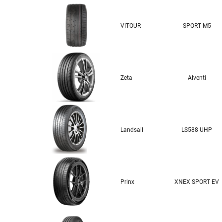
VITOUR
SPORT M5
Zeta
Alventi
Landsail
LS588 UHP
Prinx
XNEX SPORT EV