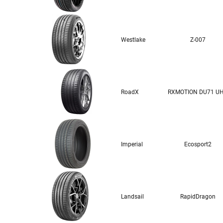
Westlake
Z-007
RoadX
RXMOTION DU71 U
Imperial
Ecosport2
Landsail
RapidDragon