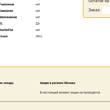
Остаток на
Усиленная
нет
Заказ:
Камерная
нет
Шипованная
нет
XL
ДА
RunOnFlat
нет
Сезон
Лето
е склада
Акции в регионе Москва
В настоящий момент акции не проводятся