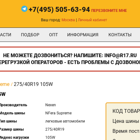
+7(495) 505-63-94
ПЕРЕЗВОНИТЕ МНЕ
Ваш город:
Москва
|
Личный кабинет
АСТИ
ПОДБОР
ОПТ
ИНФОРМАЦИЯ
КОНТАКТЫ
НЕ МОЖЕТЕ ДОЗВОНИТЬСЯ? НАПИШИТЕ: INFO@R17.RU
ПЕРЕГРУЗКОЙ ОПЕРАТОРОВ - ЕСТЬ ПРОБЛЕМЫ С ДОЗВОНО
reme
275/40R19 105W
5W
Производитель
Nexen
КОД ТОВАР
Модель шины
NFera Supreme
Цена шины
Тип шины
легковые автомобили
Размер шины
275/40R19
Время пост
Индекс нагрузки
105W