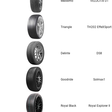
Massimo
VELOCITA U1
Triangle
TH202 EffeXSport
Delinte
DS8
Goodride
Solmax1
Royal Black
Royal Explorer II