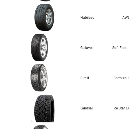
Habilead
AW
Gislaved
Soft Frost
Pirelli
Formula 
Landsail
Ice Star 