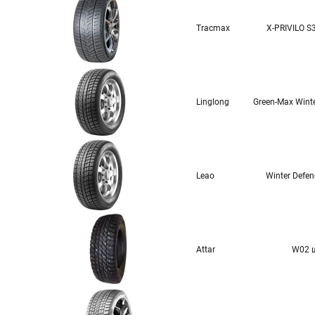
Tracmax
X-PRIVILO S
Linglong
Green-Max Winte
Leao
Winter Defend
Attar
W02 