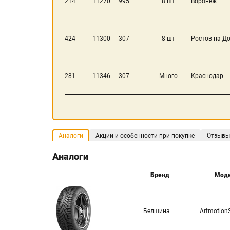
214
11270
995
8 шт
Воронеж
424
11300
307
8 шт
Ростов-на-Д
281
11346
307
Много
Краснодар
Аналоги
Акции и особенности при покупке
Отзывы
Аналоги
Бренд
Мод
Белшина
Artmotion