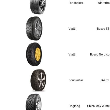
Landspider
Wintertr
Viatti
Bosco ST 
Viatti
Bosco Nordico
Doublestar
DW01
Linglong
Green-Max Winte