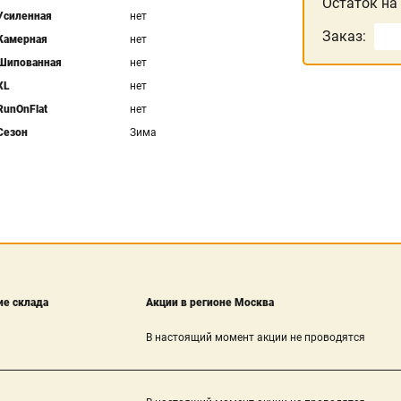
Остаток на
Усиленная
нет
Заказ:
Камерная
нет
Шипованная
нет
XL
нет
RunOnFlat
нет
Сезон
Зима
е склада
Акции в регионе Москва
В настоящий момент акции не проводятся