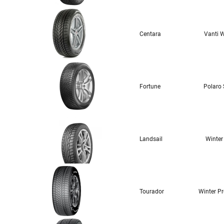
Centara
Vanti W
Fortune
Polaro
Landsail
Winter
Tourador
Winter P