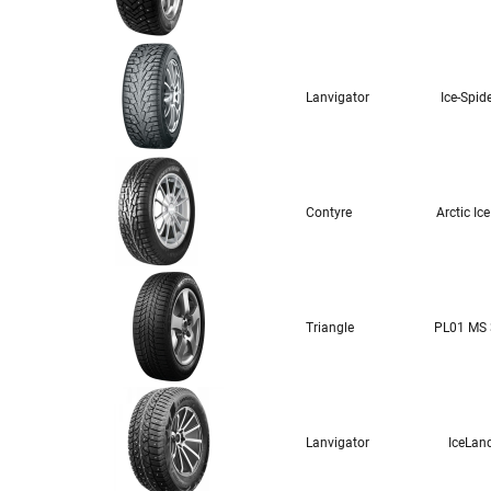
Lanvigator
Ice-Spid
Contyre
Arctic Ic
Triangle
PL01 MS
Lanvigator
IceLan