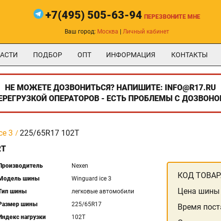
+7(495) 505-63-94
ПЕРЕЗВОНИТЕ МНЕ
Ваш город:
Москва
|
Личный кабинет
АСТИ
ПОДБОР
ОПТ
ИНФОРМАЦИЯ
КОНТАКТЫ
НЕ МОЖЕТЕ ДОЗВОНИТЬСЯ? НАПИШИТЕ: INFO@R17.RU
ПЕРЕГРУЗКОЙ ОПЕРАТОРОВ - ЕСТЬ ПРОБЛЕМЫ С ДОЗВОНО
ce 3
225/65R17 102T
2T
Производитель
Nexen
КОД ТОВАР
Модель шины
Winguard ice 3
Цена шины
Тип шины
легковые автомобили
Размер шины
225/65R17
Время пост
Индекс нагрузки
102T