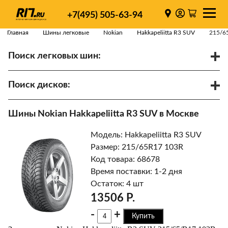
+7(495) 505-63-94
Главная
Шины легковые
Nokian
Hakkapeliitta R3 SUV
215/6
Поиск легковых шин:
/
R
Спарки
Поиск дисков:
Диаметр
Ширина
PCD
Шины Nokian Hakkapeliitta R3 SUV в Москве
ET
Ступица
Модель: Hakkapeliitta R3 SUV
Найти
Размер: 215/65R17 103R
Код товара: 68678
Время поставки: 1-2 дня
Остаток: 4 шт
13506 Р.
-
+
Купить