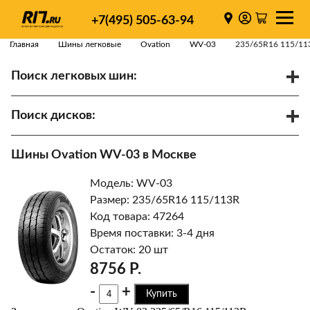
+7(495) 505-63-94
Главная
Шины легковые
Ovation
WV-03
235/65R16 115/11
Поиск легковых шин:
/
R
Спарки
Поиск дисков:
Диаметр
Ширина
PCD
Шины Ovation WV-03 в Москве
ET
Ступица
Модель: WV-03
Найти
Размер: 235/65R16 115/113R
Код товара: 47264
Время поставки: 3-4 дня
Остаток: 20 шт
8756 Р.
-
+
Купить