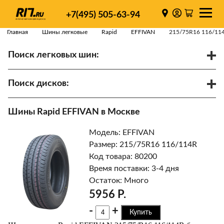
+7(495) 505-63-94
Главная
Шины легковые
Rapid
EFFIVAN
215/75R16 116/11
Поиск легковых шин:
/
R
Спарки
Поиск дисков:
Диаметр
Ширина
PCD
Шины Rapid EFFIVAN в Москве
ET
Ступица
Модель: EFFIVAN
Найти
Размер: 215/75R16 116/114R
Код товара: 80200
Время поставки: 3-4 дня
Остаток: Много
5956 Р.
-
+
Купить