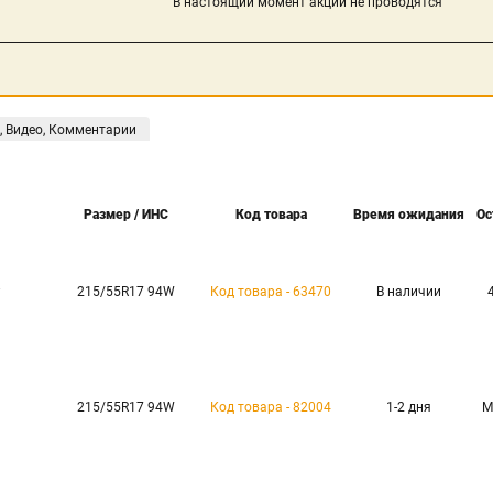
В настоящий момент акции не проводятся
, Видео, Комментарии
Размер / ИНС
Код товара
Время ожидания
Ос
P
215/55R17 94W
Код товара - 63470
В наличии
215/55R17 94W
Код товара - 82004
1-2 дня
М