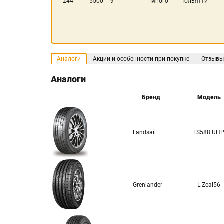
244
5500
9
Много
Тольятти
Аналоги
Акции и особенности при покупке
Отзывы
Аналоги
Бренд
Модель
Landsail
LS588 UH
Grenlander
L-Zeal56