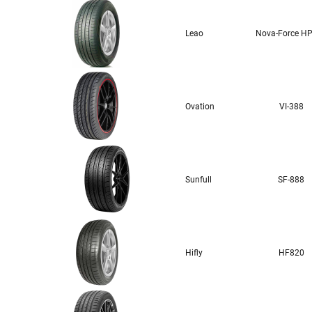
Leao
Nova-Force H
Ovation
VI-388
Sunfull
SF-888
Hifly
HF820