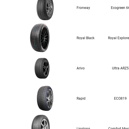
Fronway
Ecogreen 6
Royal Black
Royal Explorer
Arivo
Ultra ARZ5
Rapid
ECO819
Linglong
Comfort Mas