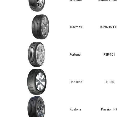
Tracmax
X-Privilo TX
Fortune
FSR-701
Habilead
HF330
Kustone
Passion P