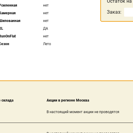
Остаток на
Усиленная
нет
Заказ:
Камерная
нет
Шипованная
нет
XL
ДА
RunOnFlat
нет
Сезон
Лето
 склада
Акции в регионе Москва
В настоящий момент акции не проводятся