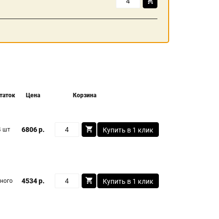
таток
Цена
Корзина
6806 р.
4 шт
Купить в 1 клик
4534 р.
ного
Купить в 1 клик