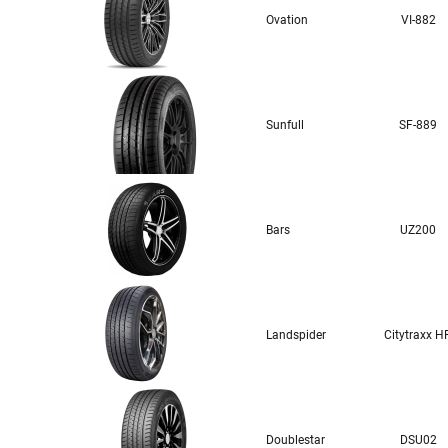
Ovation
VI-882
Sunfull
SF-889
Bars
UZ200
Landspider
Citytraxx H
Doublestar
DSU02