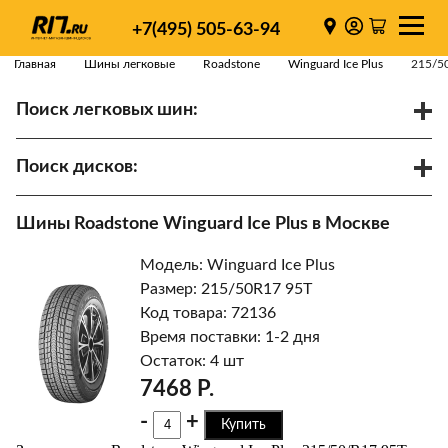
+7(495) 505-63-94
Главная
Шины легковые
Roadstone
Winguard Ice Plus
215/5
Поиск легковых шин:
/
R
Спарки
Поиск дисков:
Диаметр
Ширина
PCD
Шины Roadstone Winguard Ice Plus в Москве
ET
Ступица
Модель: Winguard Ice Plus
Найти
Размер: 215/50R17 95T
Код товара: 72136
Время поставки: 1-2 дня
Остаток: 4 шт
7468 Р.
-
+
Купить