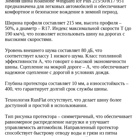
Зимняя шина Roadstone Winguard Ice Plus 215/50/R17 95T
предназначена для легковых автомобилей и обеспечивает
комфортное и безопасное вождение в зимний период.
Ширина профиля составляет 215 мм, высота профиля –
50%, а диаметр – R17. Индекс максимальной скорости T (до
190 км/ч), что позволяет использовать шину на дорогах с
высокими скоростями.
Уровень внешнего шума составляет 80 дБ, что
соответствует классу 1 низкого шума. Класс топливной
эффективности A, что говорит о высокой экономичности
шины. Сцепление на мокрой дороге – A, что обеспечивает
надежное сцепление с дорогой в условиях дождя.
Глубина протектора составляет 10 мм, а износостойкость –
400, что гарантирует долгий срок службы шины.
Технология RunFlat отсутствует, что делает шину более
доступной и простой в использовании.
Тип рисунка протектора – симметричный, что обеспечивает
равномерное распределение нагрузки и улучшает
управляемость автомобиля. Направленный протектор
способствует быстрому отводу воды и грязи из пятна