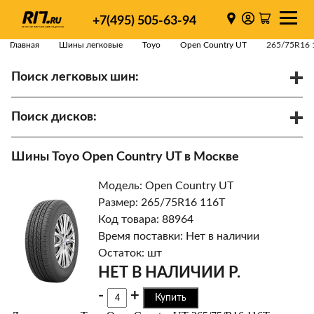
+7(495) 505-63-94
Главная
Шины легковые
Toyo
Open Country UT
265/75R16 
Поиск легковых шин:
/
R
Спарки
Поиск дисков:
Диаметр
Ширина
PCD
Шины Toyo Open Country UT в Москве
ET
Ступица
Модель: Open Country UT
Найти
Размер: 265/75R16 116T
Код товара: 88964
Время поставки: Нет в наличии
Остаток: шт
НЕТ В НАЛИЧИИ Р.
-
+
Купить