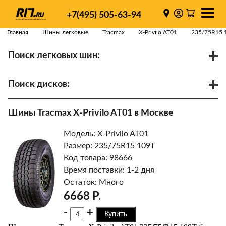
+7(495) 505-63-94
Главная
Шины легковые
Tracmax
X-Privilo AT01
235/75R15 
Поиск легковых шин:
/
R
Спарки
Поиск дисков:
Диаметр
Ширина
PCD
Шины Tracmax X-Privilo AT01 в Москве
ET
Ступица
Модель: X-Privilo AT01
Найти
Размер: 235/75R15 109T
Код товара: 98666
Время поставки: 1-2 дня
Остаток: Много
6668 Р.
-
+
Купить