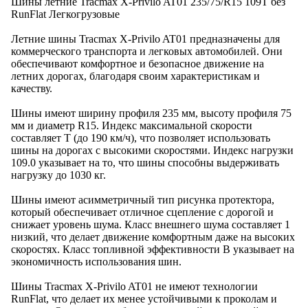
Шины летние Tracmax X-Privilo AT01 235/75/R15 109T без
RunFlat Легкогрузовые
Летние шины Tracmax X-Privilo AT01 предназначены для
коммерческого транспорта и легковых автомобилей. Они
обеспечивают комфортное и безопасное движение на
летних дорогах, благодаря своим характеристикам и
качеству.
Шины имеют ширину профиля 235 мм, высоту профиля 75
мм и диаметр R15. Индекс максимальной скорости
составляет T (до 190 км/ч), что позволяет использовать
шины на дорогах с высокими скоростями. Индекс нагрузки
109.0 указывает на то, что шины способны выдерживать
нагрузку до 1030 кг.
Шины имеют асимметричный тип рисунка протектора,
который обеспечивает отличное сцепление с дорогой и
снижает уровень шума. Класс внешнего шума составляет 1
низкий, что делает движение комфортным даже на высоких
скоростях. Класс топливной эффективности B указывает на
экономичность использования шин.
Шины Tracmax X-Privilo AT01 не имеют технологии
RunFlat, что делает их менее устойчивыми к проколам и