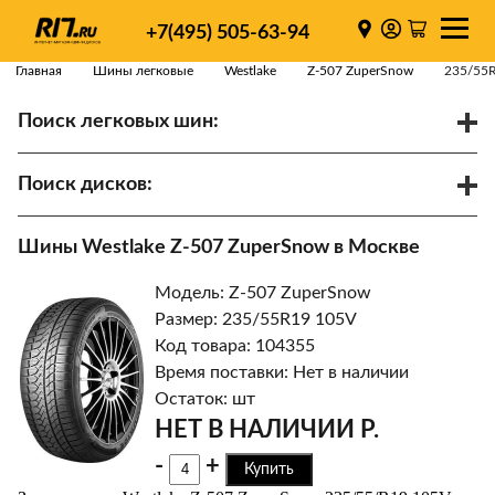
+7(495) 505-63-94
Главная
Шины легковые
Westlake
Z-507 ZuperSnow
235/55
Поиск легковых шин:
/
R
Спарки
Поиск дисков:
Диаметр
Ширина
PCD
Шины Westlake Z-507 ZuperSnow в Москве
ET
Ступица
Модель: Z-507 ZuperSnow
Найти
Размер: 235/55R19 105V
Код товара: 104355
Время поставки: Нет в наличии
Остаток: шт
НЕТ В НАЛИЧИИ Р.
-
+
Купить