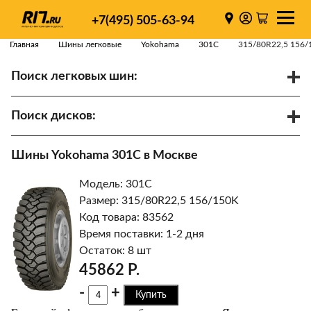
+7(495) 505-63-94
Главная
Шины легковые
Yokohama
301C
315/80R22,5 156/
Поиск легковых шин:
/
R
Спарки
Поиск дисков:
Диаметр
Ширина
PCD
Шины Yokohama 301C в Москве
ET
Ступица
Модель: 301C
Найти
Размер: 315/80R22,5 156/150K
Код товара: 83562
Время поставки: 1-2 дня
Остаток: 8 шт
45862 Р.
-
+
Купить