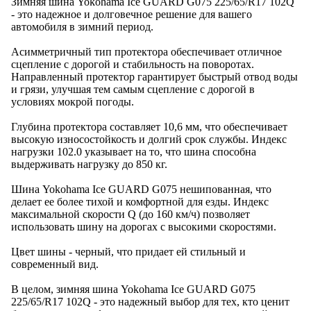
Зимняя шина Yokohama Ice GUARD G075 225/65/R17 102Q
- это надежное и долговечное решение для вашего
автомобиля в зимний период.
Асимметричный тип протектора обеспечивает отличное
сцепление с дорогой и стабильность на поворотах.
Направленный протектор гарантирует быстрый отвод воды
и грязи, улучшая тем самым сцепление с дорогой в
условиях мокрой погоды.
Глубина протектора составляет 10,6 мм, что обеспечивает
высокую износостойкость и долгий срок службы. Индекс
нагрузки 102.0 указывает на то, что шина способна
выдерживать нагрузку до 850 кг.
Шина Yokohama Ice GUARD G075 нешипованная, что
делает ее более тихой и комфортной для езды. Индекс
максимальной скорости Q (до 160 км/ч) позволяет
использовать шину на дорогах с высокими скоростями.
Цвет шины - черный, что придает ей стильный и
современный вид.
В целом, зимняя шина Yokohama Ice GUARD G075
225/65/R17 102Q - это надежный выбор для тех, кто ценит