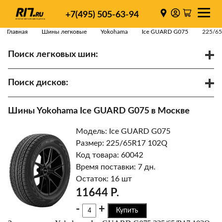
+7(495) 505-63-94
Главная
Шины легковые
Yokohama
Ice GUARD G075
225/6
Поиск легковых шин:
/
R
Спарки
Поиск дисков:
Диаметр
Ширина
PCD
Шины Yokohama Ice GUARD G075 в Москве
ET
Ступица
Модель: Ice GUARD G075
Найти
Размер: 225/65R17 102Q
Код товара: 60042
Время поставки: 7 дн.
Остаток: 16 шт
11644 Р.
-
+
Купить