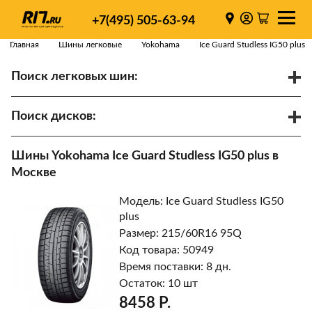
+7(495) 505-63-94
Главная
Шины легковые
Yokohama
Ice Guard Studless IG50 plus
Поиск легковых шин:
/
R
Спарки
Поиск дисков:
Диаметр
Ширина
PCD
Шины Yokohama Ice Guard Studless IG50 plus в
ET
Ступица
Москве
Найти
Модель: Ice Guard Studless IG50
plus
Размер: 215/60R16 95Q
Код товара: 50949
Время поставки: 8 дн.
Остаток: 10 шт
8458 Р.