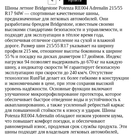
Купить
Шины летние Bridgestone Potenza RE004 Adrenalin 215/55
R17 94W — спортивные качественные шины,
предназначенные для легковых автомобилей. Они
разработаны брендом Bridgestone, известным своими
высокими стандартами безопасности и управляемости, и
подходят для эксплуатации в тёплое время года,
обеспечивая отличное сцепление на сухой и влажной
дороге. Размер шин 215/55 R17 указывает на ширину
профиля 215 мм, отношение высоты боковины к ширине
55 % и посадку на дисках диаметром 17 дюймов. Индекс
нагрузки 94 позволяет выдерживать до 670 кг на каждую
шину, а индикатор скорости W гарантирует безопасную
эксплуатацию при скорости до 240 км/ч. Отсутствие
технологии RunFlat делает их более гибкими в конструкции
и экономичными в цене, при этом сохраняя высокий
уровень надёжности. Основные функции включают
улучшенное микропрофилирование протектора, которое
обеспечивает быстрое отведение воды и устойчивость к
аквапланированию, а также усиленный ребристый каркас
для повышенной стойкости к износу и ударам. Шины
Potenza RE004 Adrenalin обладают низким уровнем шума,
что повышает комфорт поездки, и обеспечивают
равномерный износ, продлевая срок службы продукта. Эти
шины подходят для владельцев легковых автомобилей,