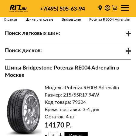
+7(495) 505-63-94
Главная
Шины легковые
Bridgestone
Potenza RE004 Adrenalin
Поиск легковых шин:
/
R
Спарки
Поиск дисков:
Диаметр
Ширина
PCD
Шины Bridgestone Potenza RE004 Adrenalin в
ET
Ступица
Москве
Найти
Модель: Potenza RE004 Adrenalin
Размер: 215/55R17 94W
Код товара: 79324
Время поставки: 3-4 дня
Остаток: 4 шт
14170 Р.
-
+