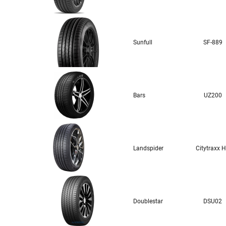
Sunfull
SF-889
Bars
UZ200
Landspider
Citytraxx 
Doublestar
DSU02