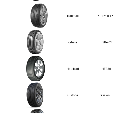
Tracmax
X-Privilo T
Fortune
FSR-701
Habilead
HF330
Kustone
Passion P