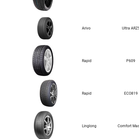
Arivo
Ultra ARZ
Rapid
P609
Rapid
ECO819
Linglong
Comfort Mas