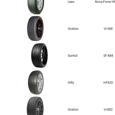
Leao
Nova-Force H
Ovation
VI-388
Sunfull
SF-888
Hifly
HF820
Ovation
VI-882