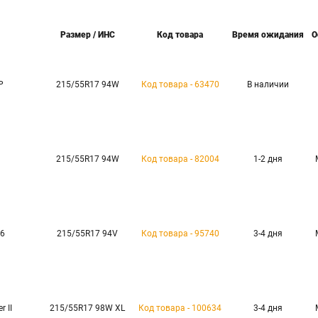
Размер / ИНС
Код товара
Время ожидания
О
P
215/55R17 94W
Код товара - 63470
В наличии
215/55R17 94W
Код товара - 82004
1-2 дня
66
215/55R17 94V
Код товара - 95740
3-4 дня
r II
215/55R17 98W XL
Код товара - 100634
3-4 дня