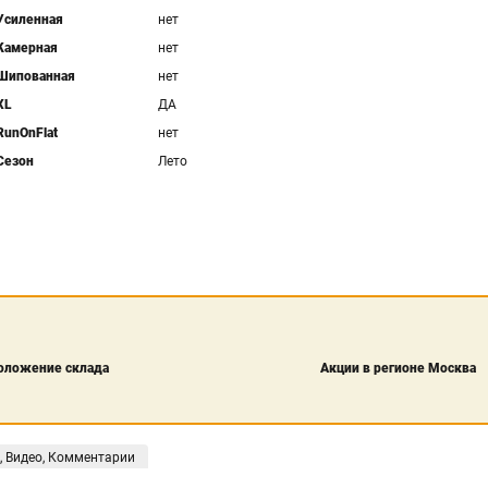
Усиленная
нет
Камерная
нет
Шипованная
нет
XL
ДА
RunOnFlat
нет
Сезон
Лето
оложение склада
Акции в регионе Москва
, Видео, Комментарии