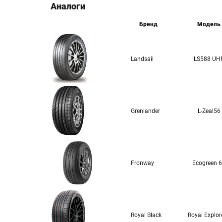
Аналоги
Бренд
Модель
Landsail
LS588 UH
Grenlander
L-Zeal56
Fronway
Ecogreen 
Royal Black
Royal Explore