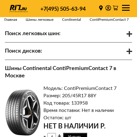
+7(495) 505-63-94
Главная
Шины легковые
Continental
ContiPremiumContact 7
Поиск легковых шин:
/
R
Спарки
Поиск дисков:
Диаметр
Ширина
PCD
Шины Continental ContiPremiumContact 7 в
ET
Ступица
Москве
Найти
Модель: ContiPremiumContact 7
Размер: 205/45R17 88Y
Код товара: 133958
Время поставки: Нет в наличии
Остаток: шт
НЕТ В НАЛИЧИИ Р.
-
+