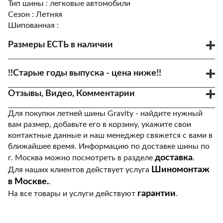
Тип шины :
легковые автомобили
Сезон :
Летняя
Шипованная :
Размеры ЕСТЬ в наличии
Код товара - 105783
175/65R14 86H
!!Старые годы выпуска - цена ниже!!
4156 р.
Много
1-2 дня дней
Отзывы, Видео, Комментарии
Код товара - 105784
185/60R14 86H
4156 р.
Для покупки летней шины Gravity - найдите нужный
Много
1-2 дня дней
вам размер, добавьте его в корзину, укажите свои
контактные данные и наш менеджер свяжется с вами в
Код товара - 96365
185/60R15 88H
ближайшее время. Информацию по доставке шины по
4809 р.
11 шт
1-2 дня дней
доставка
г. Москва можно посмотреть в разделе
.
Шиномонтаж
Для наших клиентов действует услуга
Код товара - 96366
в Москве.
185/65R15 92H
.
4388 р.
гарантии
На все товары и услуги действуют
.
Много
1-2 дня дней
Код товара - 96367
195/65R15 95H