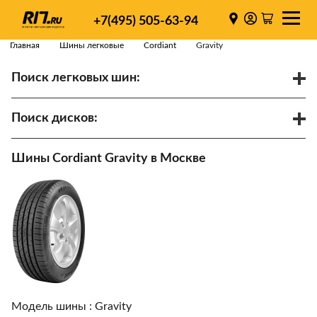
+7(495) 505-63-94
Главная
Шины легковые
Cordiant
Gravity
Поиск легковых шин:
/
R
Спарки
Поиск дисков:
Диаметр
Ширина
PCD
Шины Cordiant Gravity в Москве
ET
Ступица
Найти
Модель шины :
Gravity