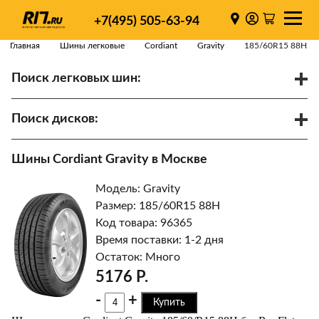
+7(495) 505-63-94
Главная
Шины легковые
Cordiant
Gravity
185/60R15 88H
Поиск легковых шин:
/
R
Спарки
Поиск дисков:
Диаметр
Ширина
PCD
Шины Cordiant Gravity в Москве
ET
Ступица
Модель: Gravity
Найти
Размер: 185/60R15 88H
Код товара: 96365
Время поставки: 1-2 дня
Остаток: Много
5176 Р.
-
+
Купить