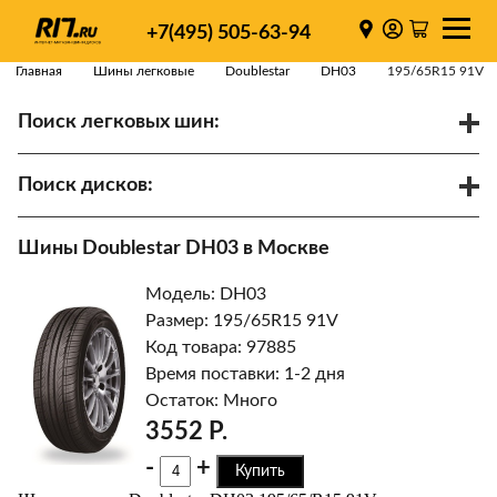
+7(495) 505-63-94
Главная
Шины легковые
Doublestar
DH03
195/65R15 91V
Поиск легковых шин:
/
R
Спарки
Поиск дисков:
Диаметр
Ширина
PCD
Шины Doublestar DH03 в Москве
ET
Ступица
Модель: DH03
Найти
Размер: 195/65R15 91V
Код товара: 97885
Время поставки: 1-2 дня
Остаток: Много
3552 Р.
-
+
Купить