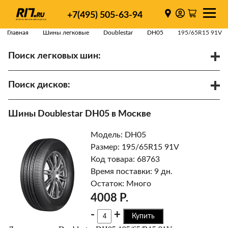
+7(495) 505-63-94
Главная
Шины легковые
Doublestar
DH05
195/65R15 91V
Поиск легковых шин:
/
R
Спарки
Поиск дисков:
Диаметр
Ширина
PCD
Шины Doublestar DH05 в Москве
ET
Ступица
Модель: DH05
Найти
Размер: 195/65R15 91V
Код товара: 68763
Время поставки: 9 дн.
Остаток: Много
4008 Р.
-
+
Купить