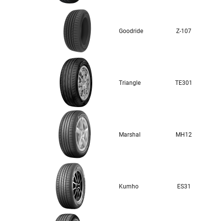
Goodride
Z-107
Triangle
TE301
Marshal
MH12
Kumho
ES31