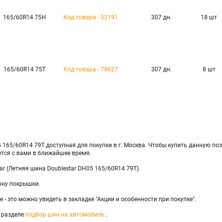
165/60R14 75H
Код товара - 52191
307 дн.
18 шт
165/60R14 75T
Код товара - 79627
307 дн.
8 шт
165/60R14 79T доступная для покупки в г. Москва. Чтобы купить данную пози
ется с вами в ближайшее время.
tar (Летняя шина Doublestar DH05 165/60R14 79T).
ону покрышки.
 - это можно увидеть в закладке "Акции и особенности при покупке".
 разделе
подбор шин на автомобиль.
.