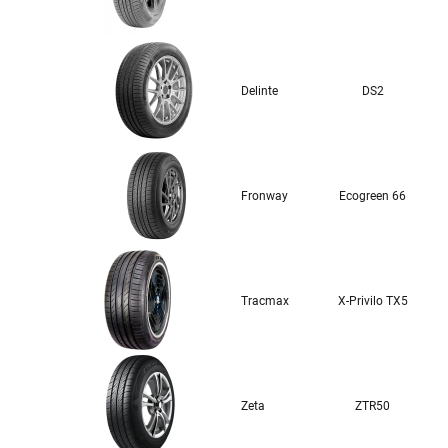
Delinte
DS2
Fronway
Ecogreen 66
Tracmax
X-Privilo TX5
Zeta
ZTR50