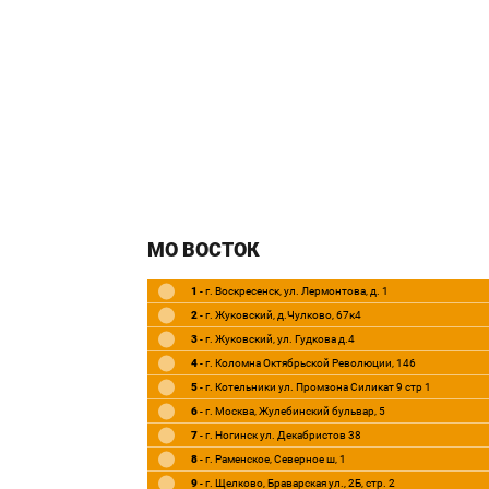
МО ВОСТОК
1
- г. Воскресенск, ул. Лермонтова, д. 1
2
- г. Жуковский, д.Чулково, 67к4
3
- г. Жуковский, ул. Гудкова д.4
4
- г. Коломна Октябрьской Революции, 146
5
- г. Котельники ул. Промзона Силикат 9 стр 1
6
- г. Москва, Жулебинский бульвар, 5
7
- г. Ногинск ул. Декабристов 38
8
- г. Раменское, Северное ш, 1
9
- г. Щелково, Браварская ул., 2Б, стр. 2