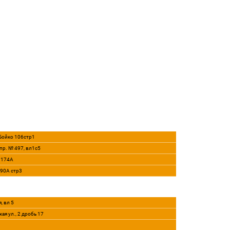
 Бойко 106стр1
пр. № 497, вл1с5
, 174А
290А стр3
, вл 5
ая ул., 2 дробь 17