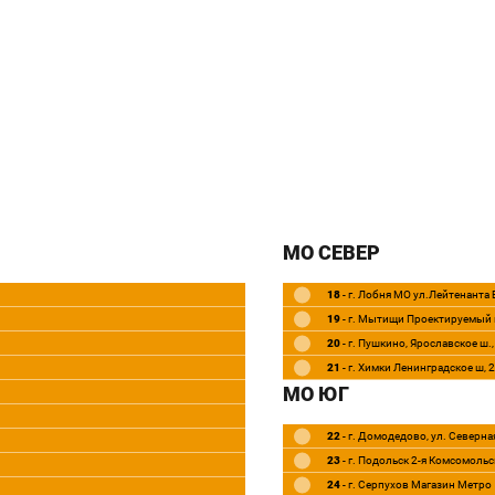
МО СЕВЕР
18
- г. Лобня МО ул.Лейтенанта
19
- г. Мытищи Проектируемый 
20
- г. Пушкино, Ярославское ш.
21
- г. Химки Ленинградское ш, 
МО ЮГ
22
- г. Домодедово, ул. Северная
23
- г. Подольск 2-я Комсомольск
24
- г. Серпухов Магазин Метро