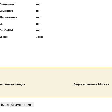
Усиленная
нет
Камерная
нет
Шипованная
нет
XL
нет
RunOnFlat
нет
Сезон
Лето
оложение склада
Акции в регионе Москва
, Видео, Комментарии