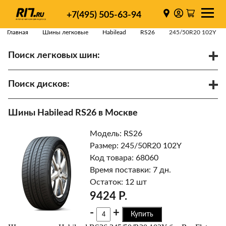
+7(495) 505-63-94
Главная
Шины легковые
Habilead
RS26
245/50R20 102Y
Поиск легковых шин:
/
R
Спарки
Поиск дисков:
Диаметр
Ширина
PCD
Шины Habilead RS26 в Москве
ET
Ступица
Модель: RS26
Найти
Размер: 245/50R20 102Y
Код товара: 68060
Время поставки: 7 дн.
Остаток: 12 шт
9424 Р.
-
+
Купить