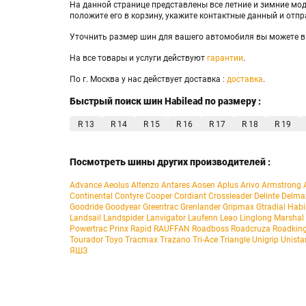
На данной странице представлены все летние и зимние мод
положите его в корзину, укажите контактные данный и отп
Уточнить размер шин для вашего автомобиля вы можете в
На все товары и услуги действуют
гарантии
.
По г. Москва у нас действует доставка :
доставка
.
Быстрый поиск шин Habilead по размеру :
R 13
R 14
R 15
R 16
R 17
R 18
R 19
Посмотреть шины других производителей :
Advance
Aeolus
Altenzo
Antares
Aosen
Aplus
Arivo
Armstrong
Continental
Contyre
Cooper
Cordiant
Crossleader
Delinte
Delma
Goodride
Goodyear
Greentrac
Grenlander
Gripmax
Gtradial
Habi
Landsail
Landspider
Lanvigator
Laufenn
Leao
Linglong
Marshal
Powertrac
Prinx
Rapid
RAUFFAN
Roadboss
Roadcruza
Roadkin
Tourador
Toyo
Tracmax
Trazano
Tri-Ace
Triangle
Unigrip
Unista
ЯШЗ