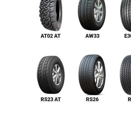
AT02 AT
AW33
E3
RS23 AT
RS26
R