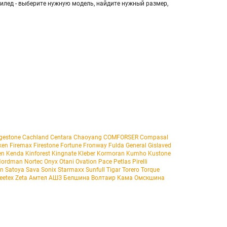
билед - выберите нужную модель, найдите нужный размер,
dgestone
Cachland
Centara
Chaoyang
COMFORSER
Compasal
ken
Firemax
Firestone
Fortune
Fronway
Fulda
General
Gislaved
en
Kenda
Kinforest
Kingnate
Kleber
Kormoran
Kumho
Kustone
Nordman
Nortec
Onyx
Otani
Ovation
Pace
Petlas
Pirelli
un
Satoya
Sava
Sonix
Starmaxx
Sunfull
Tigar
Torero
Torque
eetex
Zeta
Амтел
АШЗ
Белшина
Волтаир
Кама
Омскшина