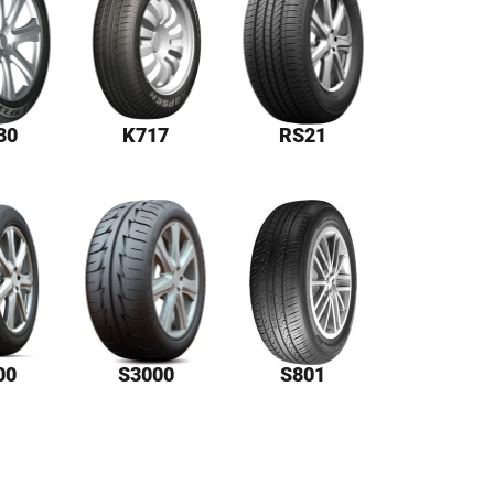
30
K717
RS21
00
S3000
S801