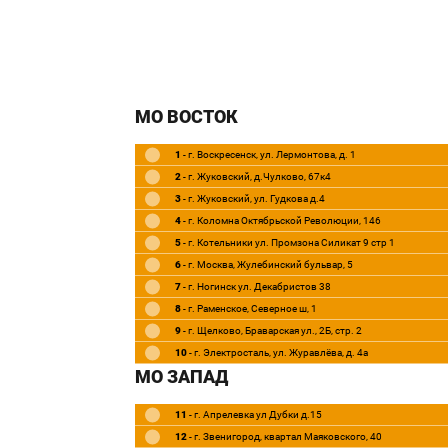
МО ВОСТОК
1
- г. Воскресенск, ул. Лермонтова, д. 1
2
- г. Жуковский, д.Чулково, 67к4
3
- г. Жуковский, ул. Гудкова д.4
4
- г. Коломна Октябрьской Революции, 146
5
- г. Котельники ул. Промзона Силикат 9 стр 1
6
- г. Москва, Жулебинский бульвар, 5
7
- г. Ногинск ул. Декабристов 38
8
- г. Раменское, Северное ш, 1
9
- г. Щелково, Браварская ул., 2Б, стр. 2
10
- г. Электросталь, ул. Журавлёва, д. 4а
МО ЗАПАД
11
- г. Апрелевка ул Дубки д.15
12
- г. Звенигород, квартал Маяковского, 40