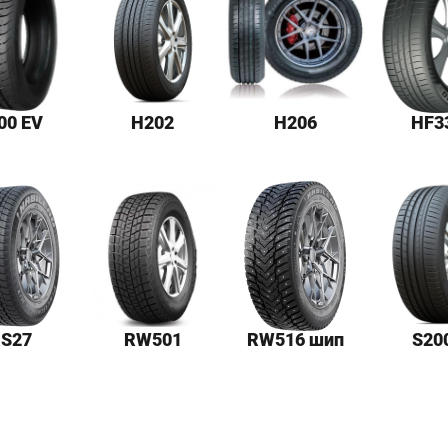
00 EV
H202
H206
HF3
S27
RW501
RW516 шип
S20