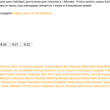
ели шин Habilead, доступные для покупки в г.Москве. Чтобы купить шины Ха
равьте заказ, наш менеджер свяжется с вами в ближайшее время.
 разделе
подбор шин на автомобиль.
.
R 20
R 21
R 22
Atlander
Attar
Austone
Autogreen
Avatyre
Barez
Bars
Bearway
Bfgoodrich
Boto
Bri
x
Double Coin
Doublestar
Dunlop
Duraturn
Durun
Dynamo
Ecovision
Evergreen
Fal
lead
Haida
Hankook
Headway
Hifly
Ikon Tyres
iLink
Imperial
Infinity
Joyroad
Kaps
Massimo
Matador
Maxxis
Michelin
Mileking
Mirage
Nankang
Nexen
Nitto
Nokian
g
Roadmarch
Roador
Roadstone
RoadX
RockBlade
Rotalla
Royal Black
Rydanz
Sail
r
Viatti
VINMAX
VITOUR
Vittos
Vredestein
Warrior
Westlake
Windforce
Yokohama
Z