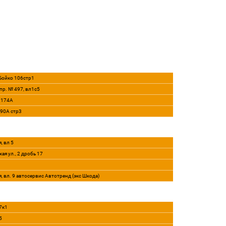
 Бойко 106стр1
пр. № 497, вл1с5
, 174А
290А стр3
, вл 5
ая ул., 2 дробь 17
я, вл. 9 автосервис Автотренд (экс Шкода)
7к1
5