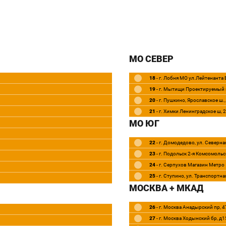
МО СЕВЕР
18
- г. Лобня МО ул.Лейтенанта
19
- г. Мытищи Проектируемый 
20
- г. Пушкино, Ярославское ш.
21
- г. Химки Ленинградское ш, 
МО ЮГ
22
- г. Домодедово, ул. Северная
23
- г. Подольск 2-я Комсомольск
24
- г. Серпухов Магазин Метро
25
- г. Ступино, ул. Транспортна
МОСКВА + МКАД
26
- г. Москва Анадырский пр, 4
27
- г. Москва Ходынский бр, д1