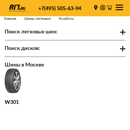
+7(495) 505-63-94
Главная
Шины легковые
Roadboss
Поиск легковых шин:
/
R
Спарки
Поиск дисков:
Диаметр
Ширина
PCD
Шины в Москве
ET
Ступица
Найти
W301