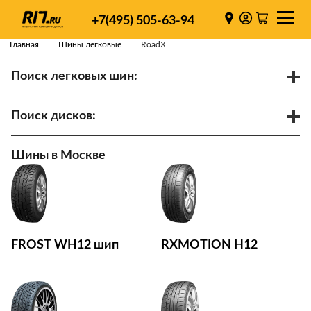
+7(495) 505-63-94
Главная
Шины легковые
RoadX
Поиск легковых шин:
/
R
Спарки
Поиск дисков:
Диаметр
Ширина
PCD
Шины в Москве
ET
Ступица
Найти
FROST WH12 шип
RXMOTION H12