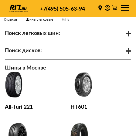
+7(495) 505-63-94
Главная
Шины легковые
Hifly
Поиск легковых шин:
/
R
Спарки
Поиск дисков:
Диаметр
Ширина
PCD
Шины в Москве
ET
Ступица
Найти
All-Turi 221
HT601