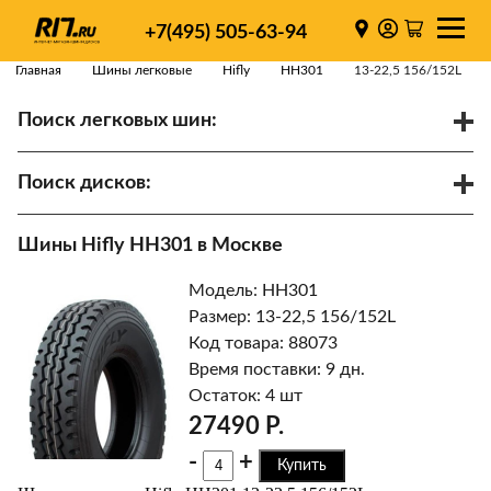
+7(495) 505-63-94
Главная
Шины легковые
Hifly
HH301
13-22,5 156/152L
Поиск легковых шин:
/
R
Спарки
Поиск дисков:
Диаметр
Ширина
PCD
Шины Hifly HH301 в Москве
ET
Ступица
Модель: HH301
Найти
Размер: 13-22,5 156/152L
Код товара: 88073
Время поставки: 9 дн.
Остаток: 4 шт
27490 Р.
-
+
Купить