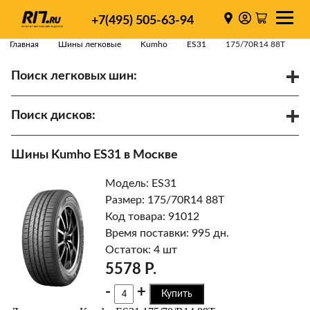
+7(495) 505-63-94
Главная
Шины легковые
Kumho
ES31
175/70R14 88T
Поиск легковых шин:
/
R
Спарки
Поиск дисков:
Диаметр
Ширина
PCD
Шины Kumho ES31 в Москве
ET
Ступица
Модель: ES31
Найти
Размер: 175/70R14 88T
Код товара: 91012
Время поставки: 995 дн.
Остаток: 4 шт
5578 Р.
-
+
Купить